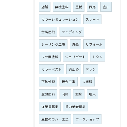
店舗
無機塗料
豊橋
西尾
豊川
カラーシミュレーション
スレート
金属屋根
サイディング
シーリング工事
外壁
リフォーム
フッ素塗料
ジョリパット
トタン
カラーベスト
錆止め
ケレン
下地処理
板金工事
未経験
遮熱塗料
岡崎
塗床
職人
従業員募集
協力業者募集
屋根のカバー工法
ワークショップ