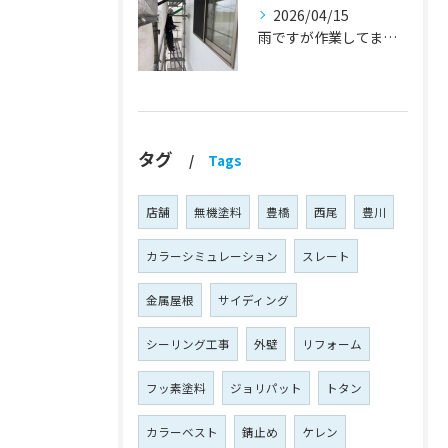
2026/04/15
雨ですが作業してます！『蒲郡市・岡崎市 外壁塗装・屋根塗装・雨漏り修理』
タグ
Tags
店舗
無機塗料
豊橋
西尾
豊川
カラーシミュレーション
スレート
金属屋根
サイディング
シーリング工事
外壁
リフォーム
フッ素塗料
ジョリパット
トタン
カラーベスト
錆止め
ケレン