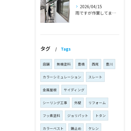
2026/04/15
雨ですが作業してます！『蒲郡市・岡崎市 外壁塗装・屋根塗装・雨漏り修理』
タグ
Tags
店舗
無機塗料
豊橋
西尾
豊川
カラーシミュレーション
スレート
金属屋根
サイディング
シーリング工事
外壁
リフォーム
フッ素塗料
ジョリパット
トタン
カラーベスト
錆止め
ケレン