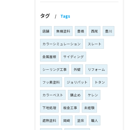
タグ
Tags
店舗
無機塗料
豊橋
西尾
豊川
カラーシミュレーション
スレート
金属屋根
サイディング
シーリング工事
外壁
リフォーム
フッ素塗料
ジョリパット
トタン
カラーベスト
錆止め
ケレン
下地処理
板金工事
未経験
遮熱塗料
岡崎
塗床
職人