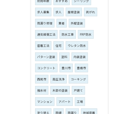
耐用年数
おすすめ
シーリング
求人募集
求人
屋根塗装
剥がれ
雨漏り修理
業者
外壁塗装
通気緩衝工法
防水工事
FRP防水
密着工法
住宅
ウレタン防水
パターン塗装
塗料
内装塗装
コンクリート
豊川市
豊橋市
西尾市
高圧洗浄
コーキング
撥水材
木部の塗装
戸建て
マンション
アパート
工場
塗り替え
雨樋
雨漏り
地域密着