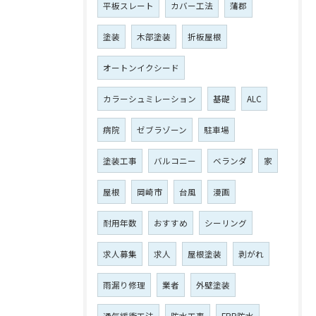
平板スレート
カバー工法
蒲郡
塗装
木部塗装
折板屋根
オートンイクシード
カラーシュミレーション
基礎
ALC
病院
ゼブラゾーン
駐車場
塗装工事
バルコニー
ベランダ
家
屋根
岡崎市
台風
漫画
耐用年数
おすすめ
シーリング
求人募集
求人
屋根塗装
剥がれ
雨漏り修理
業者
外壁塗装
通気緩衝工法
防水工事
FRP防水