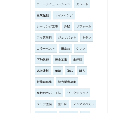
カラーシミュレーション
スレート
金属屋根
サイディング
シーリング工事
外壁
リフォーム
フッ素塗料
ジョリパット
トタン
カラーベスト
錆止め
ケレン
下地処理
板金工事
未経験
遮熱塗料
岡崎
塗床
職人
従業員募集
協力業者募集
屋根のカバー工法
ワークショップ
クリア塗装
塗り床
ノンアスベスト