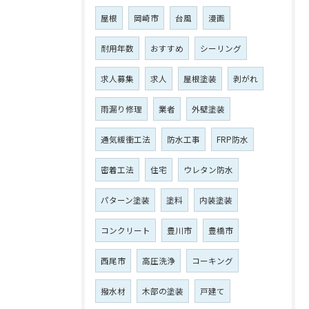
屋根
岡崎市
台風
漫画
耐用年数
おすすめ
シーリング
求人募集
求人
屋根塗装
剥がれ
雨漏り修理
業者
外壁塗装
通気緩衝工法
防水工事
FRP防水
密着工法
住宅
ウレタン防水
パターン塗装
塗料
内装塗装
コンクリート
豊川市
豊橋市
西尾市
高圧洗浄
コーキング
撥水材
木部の塗装
戸建て