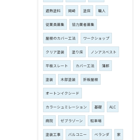
遮熱塗料
岡崎
塗床
職人
従業員募集
協力業者募集
屋根のカバー工法
ワークショップ
クリア塗装
塗り床
ノンアスベスト
平板スレート
カバー工法
蒲郡
塗装
木部塗装
折板屋根
オートンイクシード
カラーシュミレーション
基礎
ALC
病院
ゼブラゾーン
駐車場
塗装工事
バルコニー
ベランダ
家