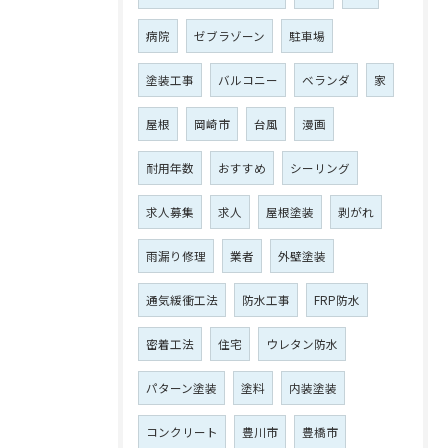
病院
ゼブラゾーン
駐車場
塗装工事
バルコニー
ベランダ
家
屋根
岡崎市
台風
漫画
耐用年数
おすすめ
シーリング
求人募集
求人
屋根塗装
剥がれ
雨漏り修理
業者
外壁塗装
通気緩衝工法
防水工事
FRP防水
密着工法
住宅
ウレタン防水
パターン塗装
塗料
内装塗装
コンクリート
豊川市
豊橋市