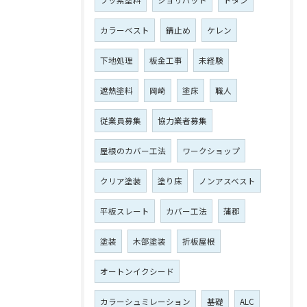
フッ素塗料
ジョリパット
トタン
カラーベスト
錆止め
ケレン
下地処理
板金工事
未経験
遮熱塗料
岡崎
塗床
職人
従業員募集
協力業者募集
屋根のカバー工法
ワークショップ
クリア塗装
塗り床
ノンアスベスト
平板スレート
カバー工法
蒲郡
塗装
木部塗装
折板屋根
オートンイクシード
カラーシュミレーション
基礎
ALC