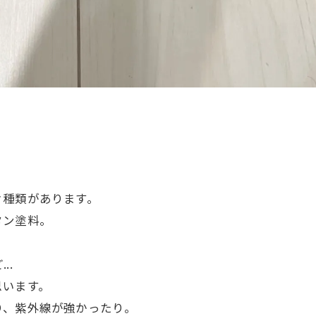
々種類があります。
タン塗料。
..
思います。
り、紫外線が強かったり。