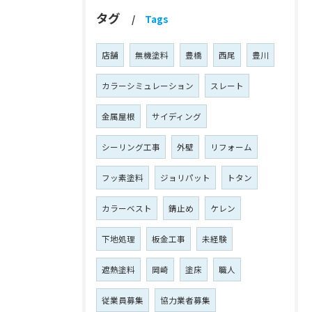
タグ
Tags
店舗
無機塗料
豊橋
西尾
豊川
カラーシミュレーション
スレート
金属屋根
サイディング
シーリング工事
外壁
リフォーム
フッ素塗料
ジョリパット
トタン
カラーベスト
錆止め
ケレン
下地処理
板金工事
未経験
遮熱塗料
岡崎
塗床
職人
従業員募集
協力業者募集