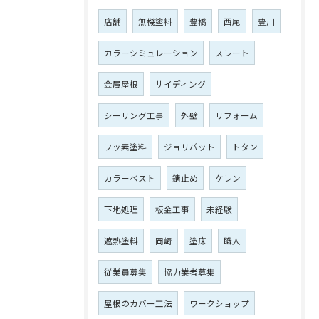
店舗
無機塗料
豊橋
西尾
豊川
カラーシミュレーション
スレート
金属屋根
サイディング
シーリング工事
外壁
リフォーム
フッ素塗料
ジョリパット
トタン
カラーベスト
錆止め
ケレン
下地処理
板金工事
未経験
遮熱塗料
岡崎
塗床
職人
従業員募集
協力業者募集
屋根のカバー工法
ワークショップ