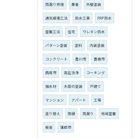
雨漏り修理
業者
外壁塗装
通気緩衝工法
防水工事
FRP防水
密着工法
住宅
ウレタン防水
パターン塗装
塗料
内装塗装
コンクリート
豊川市
豊橋市
西尾市
高圧洗浄
コーキング
撥水材
木部の塗装
戸建て
マンション
アパート
工場
塗り替え
雨樋
雨漏り
地域密着
板金
蒲郡市