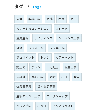
タグ
Tags
店舗
無機塗料
豊橋
西尾
豊川
カラーシミュレーション
スレート
金属屋根
サイディング
シーリング工事
外壁
リフォーム
フッ素塗料
ジョリパット
トタン
カラーベスト
錆止め
ケレン
下地処理
板金工事
未経験
遮熱塗料
岡崎
塗床
職人
従業員募集
協力業者募集
屋根のカバー工法
ワークショップ
クリア塗装
塗り床
ノンアスベスト