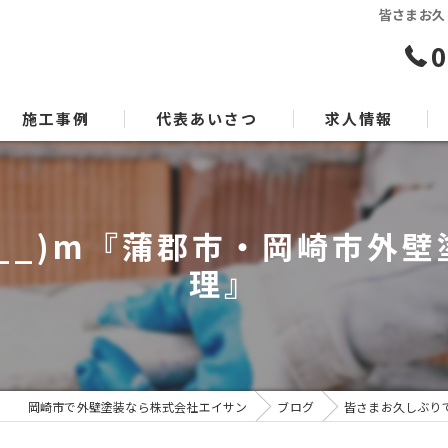
皆さまお久
0
施工事例
代表あいさつ
求人情報
__)m『蒲郡市・岡崎市外
理』
岡崎市で外壁塗装なら株式会社エイサン
ブログ
皆さまお久しぶりで