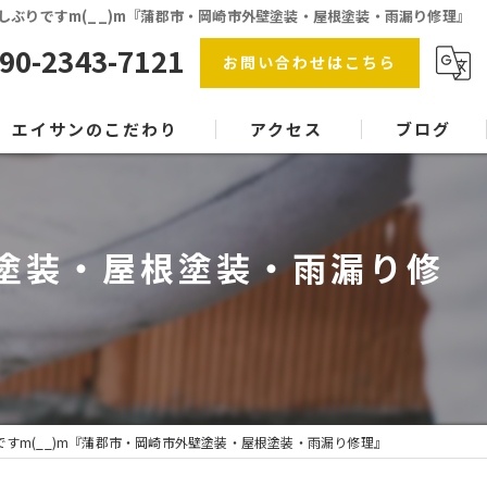
しぶりですm(__)m『蒲郡市・岡崎市外壁塗装・屋根塗装・雨漏り修理』
90-2343-7121
お問い合わせはこちら
エイサンのこだわり
アクセス
ブログ
防水工事
漫画特集
屋根塗装
壁塗装・屋根塗装・雨漏り修
内装塗装
協力会社
塗料
すm(__)m『蒲郡市・岡崎市外壁塗装・屋根塗装・雨漏り修理』