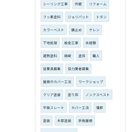
シーリング工事
外壁
リフォーム
フッ素塗料
ジョリパット
トタン
カラーベスト
錆止め
ケレン
下地処理
板金工事
未経験
遮熱塗料
岡崎
塗床
職人
従業員募集
協力業者募集
屋根のカバー工法
ワークショップ
クリア塗装
塗り床
ノンアスベスト
平板スレート
カバー工法
蒲郡
塗装
木部塗装
折板屋根