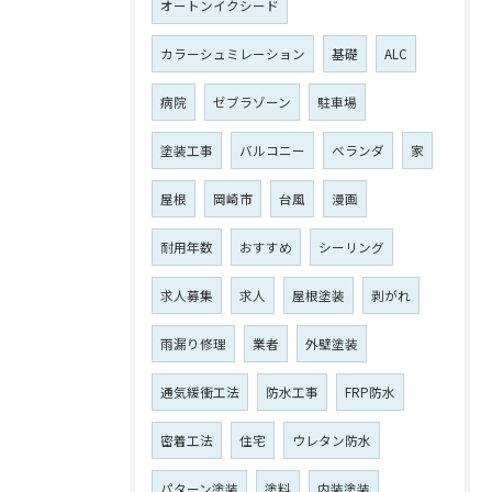
オートンイクシード
カラーシュミレーション
基礎
ALC
病院
ゼブラゾーン
駐車場
塗装工事
バルコニー
ベランダ
家
屋根
岡崎市
台風
漫画
耐用年数
おすすめ
シーリング
求人募集
求人
屋根塗装
剥がれ
雨漏り修理
業者
外壁塗装
通気緩衝工法
防水工事
FRP防水
密着工法
住宅
ウレタン防水
パターン塗装
塗料
内装塗装