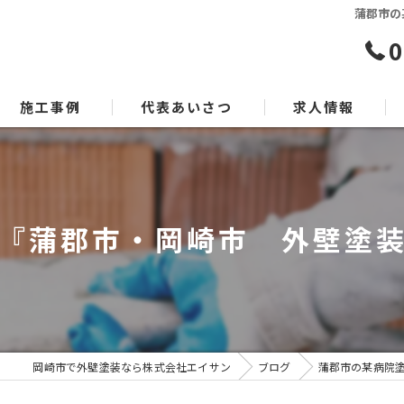
蒲郡市の
0
施工事例
代表あいさつ
求人情報
『蒲郡市・岡崎市 外壁塗
岡崎市で外壁塗装なら株式会社エイサン
ブログ
蒲郡市の某病院