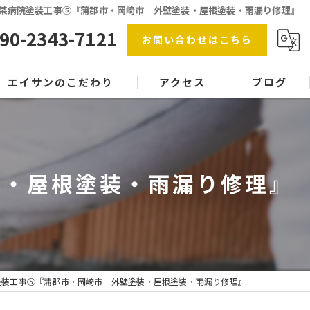
某病院塗装工事⑤『蒲郡市・岡崎市 外壁塗装・屋根塗装・雨漏り修理』
90-2343-7121
お問い合わせはこちら
エイサンのこだわり
アクセス
ブログ
防水工事
漫画特集
屋根塗装
装・屋根塗装・雨漏り修理』
内装塗装
協力会社
塗料
塗装工事⑤『蒲郡市・岡崎市 外壁塗装・屋根塗装・雨漏り修理』