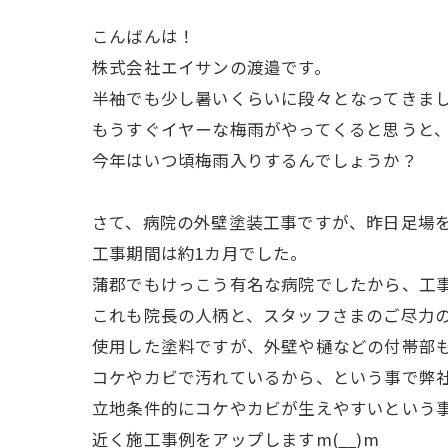
こんばんは！
株式会社エイサンの渡邉です。
半袖でも少し暑いくらいに段々となってきま
もうすぐイヤーな梅雨がやってくると思うと、気
今年はいつ頃梅雨入りするんでしょうか？
さて、病院の外壁塗装工事ですが、昨日足場を
工事期間は約1カ月でした。
蒲郡でもけっこう有名な病院でしたから、工事期
これも院長の人柄と、スタッフさまのご尽力のおか
使用した塗料ですが、外壁や樋などの付帯部
コケやカビで汚れているから、という事で弊
立地条件的にコケやカビが生えやすいという
近く施工事例をアップしますm(__)m