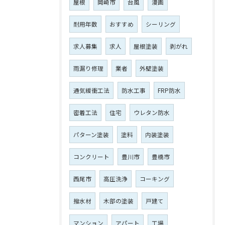
屋根
岡崎市
台風
漫画
耐用年数
おすすめ
シーリング
求人募集
求人
屋根塗装
剥がれ
雨漏り修理
業者
外壁塗装
通気緩衝工法
防水工事
FRP防水
密着工法
住宅
ウレタン防水
パターン塗装
塗料
内装塗装
コンクリート
豊川市
豊橋市
西尾市
高圧洗浄
コーキング
撥水材
木部の塗装
戸建て
マンション
アパート
工場