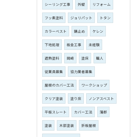
シーリング工事
外壁
リフォーム
フッ素塗料
ジョリパット
トタン
カラーベスト
錆止め
ケレン
下地処理
板金工事
未経験
遮熱塗料
岡崎
塗床
職人
従業員募集
協力業者募集
屋根のカバー工法
ワークショップ
クリア塗装
塗り床
ノンアスベスト
平板スレート
カバー工法
蒲郡
塗装
木部塗装
折板屋根