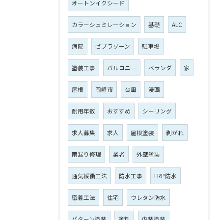
オートンイクシード
カラーシュミレーション
基礎
ALC
病院
ゼブラゾーン
駐車場
塗装工事
バルコニー
ベランダ
家
屋根
岡崎市
台風
漫画
耐用年数
おすすめ
シーリング
求人募集
求人
屋根塗装
剥がれ
雨漏り修理
業者
外壁塗装
通気緩衝工法
防水工事
FRP防水
密着工法
住宅
ウレタン防水
パターン塗装
塗料
内装塗装